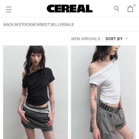
0
BACK IN STOCK
NEW
BEST SELLER
SALE
NEW ARRIVALS
|
SORT BY
NEW ARRIVALS
RECOMMENDED
PRICE: LOW TO HIGH
PRICE: HIGH TO LOW
DISCOUNT: HIGH TO LOW