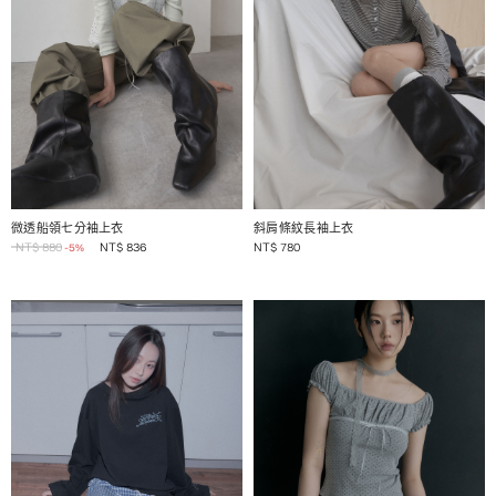
1 / 2
1 / 2
微透船領七分袖上衣
斜肩條紋長袖上衣
NT$
880
NT$
836
NT$
780
-5%