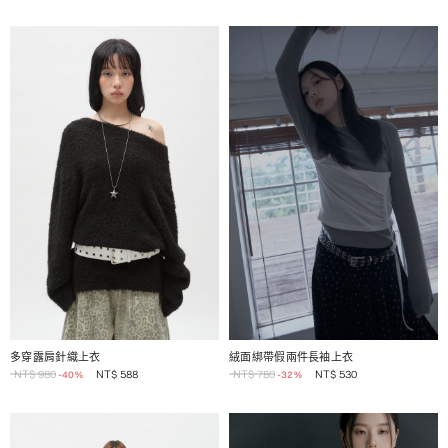
1 / 2
1 / 2
多穿露肩針織上衣
絨面綁帶假兩件長袖上衣
NT$
980
NT$
588
NT$
780
NT$
530
-40%
-32%