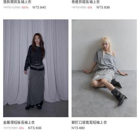
落肩開衩長袖上衣
卷邊抓褶長袖上衣
NT$
1,280
NT$
640
NT$
880
NT$
836
-50%
-5%
1 / 2
1 / 2
鉚釘口袋寬鬆短袖上衣
金屬環短版長袖上衣
NT$
680
NT$
880
NT$
836
-5%