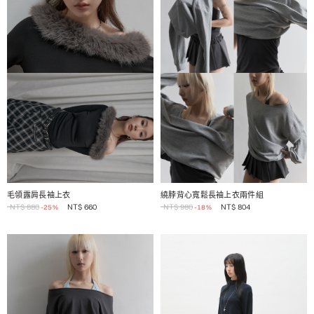
1 / 2
1 / 2
毛領露肩長袖上衣
繞脖背心寬鬆長袖上衣兩件組
NT$
880
NT$
660
NT$
980
NT$
804
-25%
-18%