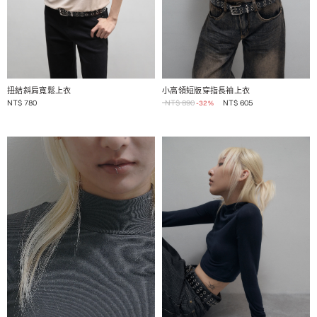
1 / 2
1 / 2
扭結斜肩寬鬆上衣
小高領短版穿指長袖上衣
NT$
780
NT$
890
NT$
605
-32%