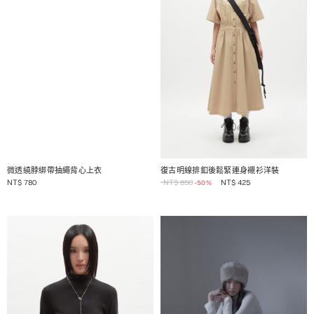
1 / 2
1 / 2
微透繞脖綁帶抽繩背心上衣
復古明線排釦後鬆緊連身襯衫洋裝
NT$
780
NT$
850
NT$
425
-50%