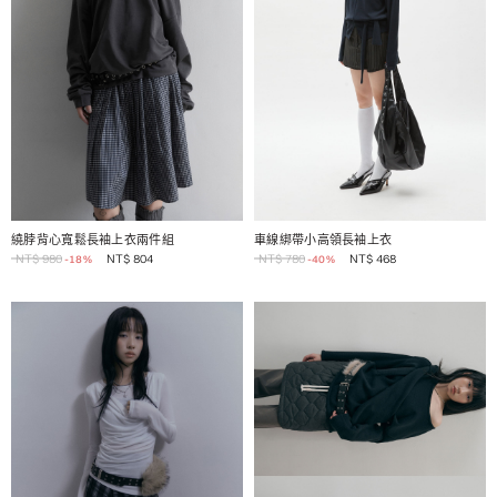
1 / 2
1 / 2
繞脖背心寬鬆長袖上衣兩件組
車線綁帶小高領長袖上衣
NT$
980
NT$
804
NT$
780
NT$
468
-18%
-40%