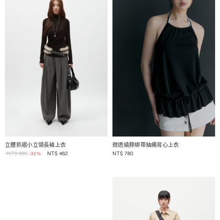
1 / 2
1 / 2
立體抓褶小立領長袖上衣
微透繞脖綁帶抽繩背心上衣
NT$
680
NT$
462
NT$
780
-32%