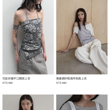
1 / 2
1 / 2
花紋針織平口開衩上衣
捲邊網紗假兩件斜肩上衣
NT$
680
NT$
680