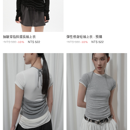
1 / 2
1 / 2
抽皺穿指斜擺長袖上衣
彈性修身短袖上衣
- 預購
NT$
580
NT$
522
NT$
580
NT$
522
-10%
-10%