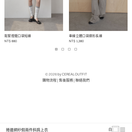
鬆緊燈籠口袋短褲
車線立體口袋廓形長褲
NT$
880
NT$
1,380
© 2026
by CEREALOUTFIT
|
|
購物流程
售後服務
聯絡我們
捲邊網紗假兩件斜肩上衣
白