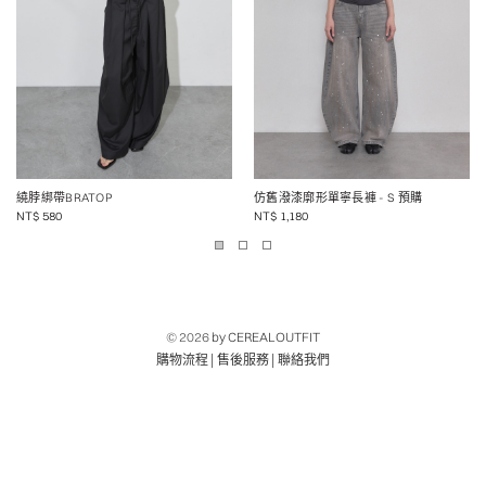
繞脖綁帶BRATOP
仿舊潑漆廓形單寧長褲
- S 預購
NT$
580
NT$
1,180
© 2026
by CEREALOUTFIT
|
|
購物流程
售後服務
聯絡我們