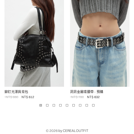
鉚釘光澤肩背包
洞洞金屬環腰帶
- 預購
NT$
680
NT$
612
NT$
780
NT$
632
© 2026
by CEREALOUTFIT