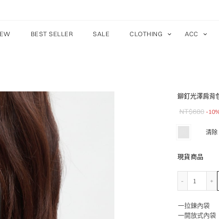
EW
BEST SELLER
SALE
CLOTHING
ACC
鉚釘光澤肩背
NT$
680
-10
黑
清除
現貨商品
鉚釘光
一拉鍊內袋
一開放式內袋