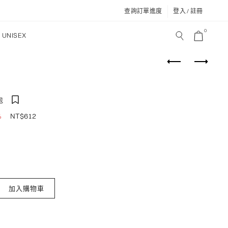
查詢訂單進度
登入 / 註冊
0
UNISEX
包
NT$
612
%
澤肩背包 數量
加入購物車