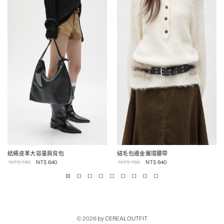
結繩皮革大容量肩背包
絨毛包邊金屬環腰帶
NT$
790
NT$
640
NT$
780
NT$
640
© 2026
by CEREALOUTFIT