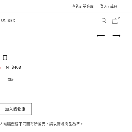
查詢訂單進度
登入 / 註冊
0
UNISEX
NT$
468
%
清除
版腰帶 數量
加入購物車
個人電腦螢幕不同而有所差異，請以實體商品為準。