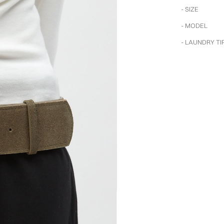
- SIZE
- MODEL
- LAUNDRY TI