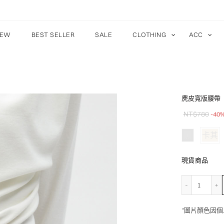
EW
BEST SELLER
SALE
CLOTHING
ACC
麂皮寬版腰帶
NT$
780
-40
黑
卡其
現貨商品
麂皮寬
*圖片顏色因