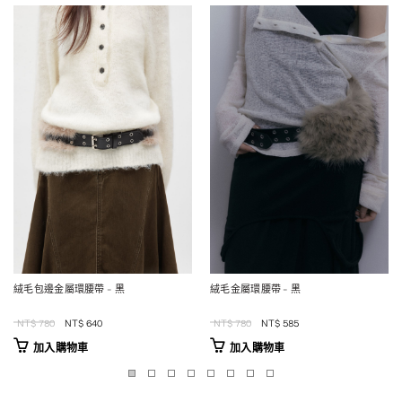
絨毛包邊金屬環腰帶 – 黑
絨毛金屬環腰帶 – 黑
Original
Current
Original
Current
NT$
780
NT$
640
NT$
780
NT$
585
price
price
price
price
加入購物車
加入購物車
was:
is:
was:
is:
NT$780.
NT$640.
NT$780.
NT$585.