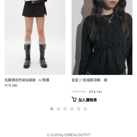
低腰開衩西裝短褲裙
- M 預購
星星OT釦綴飾項鍊 – 銀
NT$
580
Original
Current
NT$
780
NT$
741
price
price
加入購物車
was:
is:
NT$780.
NT$741.
© 2026
by CEREALOUTFIT