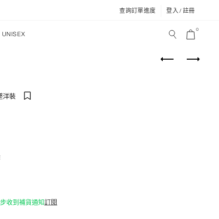
查詢訂單進度
登入 / 註冊
0
UNISEX
墜洋裝
除
入同步收到補貨通知
訂閱