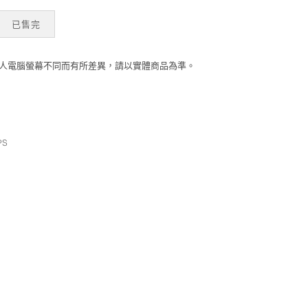
蛋糕垂墜洋裝 數量
已售完
個人電腦螢幕不同而有所差異，請以實體商品為準。
PS