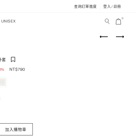
查詢訂單進度
登入 / 註冊
0
UNISEX
外套
NT$
790
0%
綠
除
繩鋪棉外套 數量
加入購物車