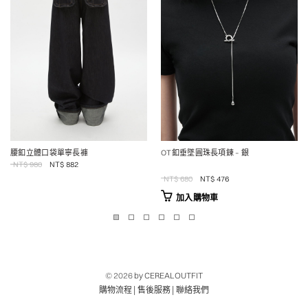
腰釦立體口袋單寧長褲
OT釦垂墜圓珠長項鍊 – 銀
NT$
980
NT$
882
Original
Current
NT$
680
NT$
476
price
price
加入購物車
was:
is:
NT$680.
NT$476.
© 2026
by CEREALOUTFIT
|
|
購物流程
售後服務
聯絡我們