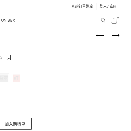
查詢訂單進度
登入 / 註冊
0
UNISEX
心
深灰
紅
除
挖背背心 數量
加入購物車