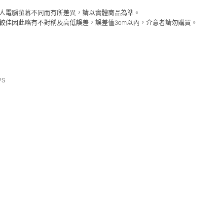
個人電腦螢幕不同而有所差異，請以實體商品為準。
性較佳因此略有不對稱及高低誤差，誤差值3cm以內，介意者請勿購買。
PS