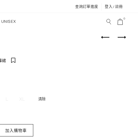
查詢訂單進度
登入 / 註冊
0
UNISEX
褲裙
L
XL
清除
邊百褶褲裙 數量
加入購物車