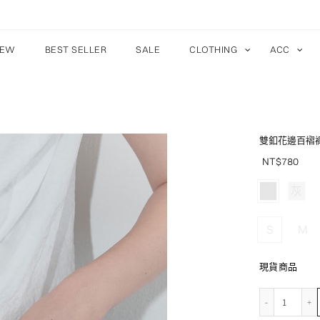
EW
BEST SELLER
SALE
CLOTHING
ACC
雙釦花邊百褶
NT$
780
黑
灰
S
M
現貨商品
雙釦花