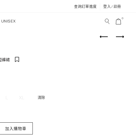
查詢訂單進度
登入 / 註冊
0
UNISEX
短褲裙
L
XL
清除
衩西裝短褲裙 數量
加入購物車