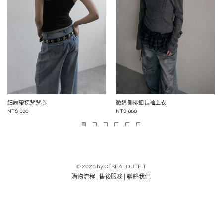
細肩帶挖背背心
微透側排釦長袖上衣
NT$
580
NT$
680
© 2026
by CEREALOUTFIT
|
|
購物流程
售後服務
聯絡我們