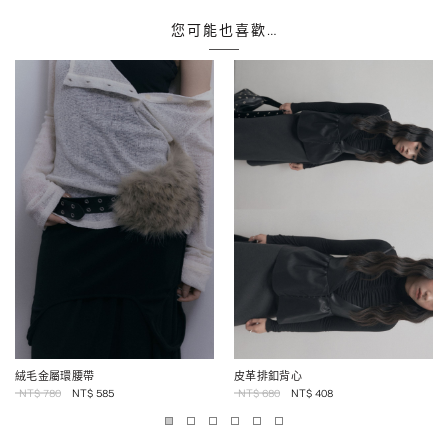
您可能也喜歡…
絨毛金屬環腰帶
皮革排釦背心
NT$
780
NT$
585
NT$
680
NT$
408