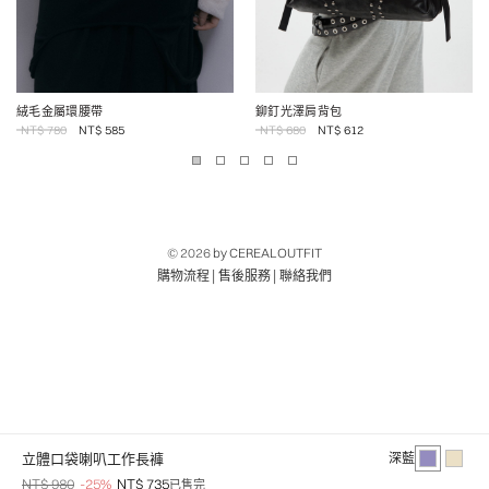
絨毛金屬環腰帶
鉚釘光澤肩背包
NT$
780
NT$
585
NT$
680
NT$
612
© 2026
by CEREALOUTFIT
|
|
購物流程
售後服務
聯絡我們
立體口袋喇叭工作長褲
深藍
NT$ 980
-25%
NT$ 735
已售完