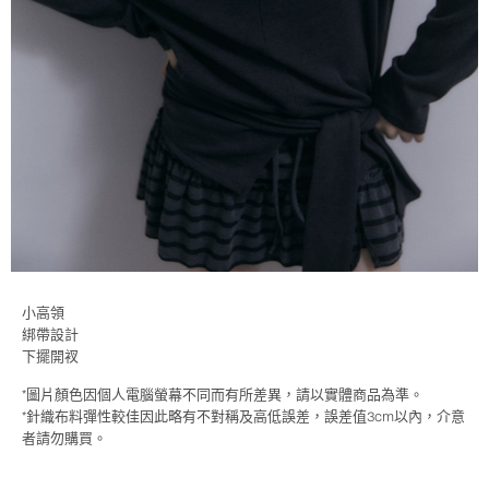
小高領
綁帶設計
下擺開衩
*圖片顏色因個人電腦螢幕不同而有所差異，請以實體商品為準。
*針織布料彈性較佳因此略有不對稱及高低誤差，誤差值3cm以內，介意
者請勿購買。