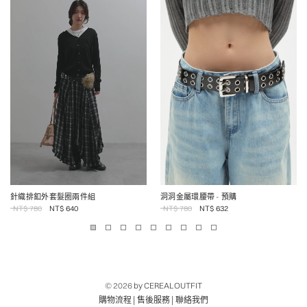
針織排釦外套髮圈兩件組
洞洞金屬環腰帶
- 預購
NT$
780
NT$
640
NT$
780
NT$
632
© 2026
by CEREALOUTFIT
|
|
購物流程
售後服務
聯絡我們