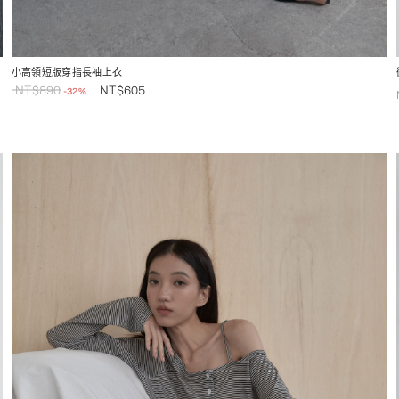
小高領短版穿指長袖上衣
NT$
890
NT$
605
-32%