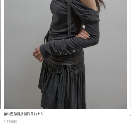
蕾絲圍脖拼接斜肩長袖上衣
NT$
580