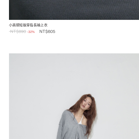
小高領短版穿指長袖上衣
NT$
890
NT$
605
-32%