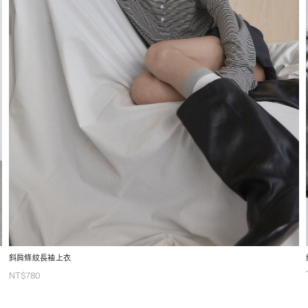
斜肩條紋長袖上衣
NT$
780