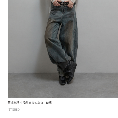
蕾絲圍脖拼接斜肩長袖上衣
- 預購
NT$
580