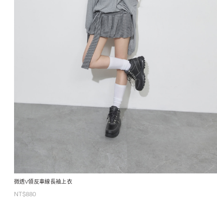
微透V領反車線長袖上衣
NT$
880