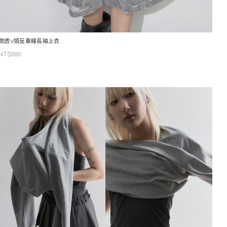
微透V領反車線長袖上衣
NT$
880