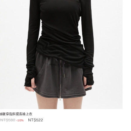
抽皺穿指斜擺長袖上衣
NT$
580
NT$
522
-10%