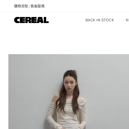
購物流程
|
售後服務
BACK IN STOCK
N
NEW ARRIVALS
RECOMMENDED
PRICE: LOW TO HIGH
PRICE: HIGH TO LOW
DISCOUNT: HIGH TO LOW