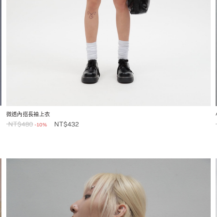
微透內搭長袖上衣
NT$
480
NT$
432
-10%