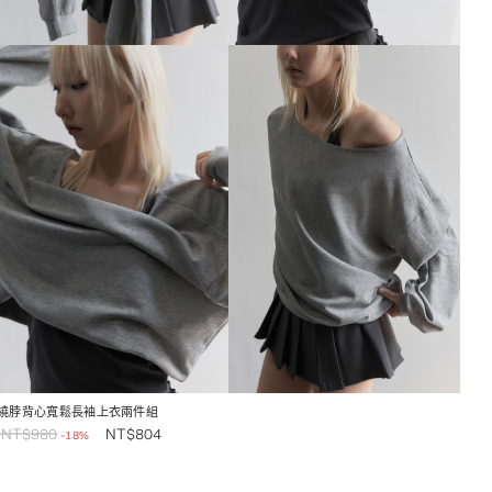
繞脖背心寬鬆長袖上衣兩件組
NT$
980
NT$
804
-18%