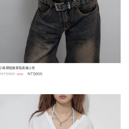
小高領短版穿指長袖上衣
NT$
890
NT$
605
-32%