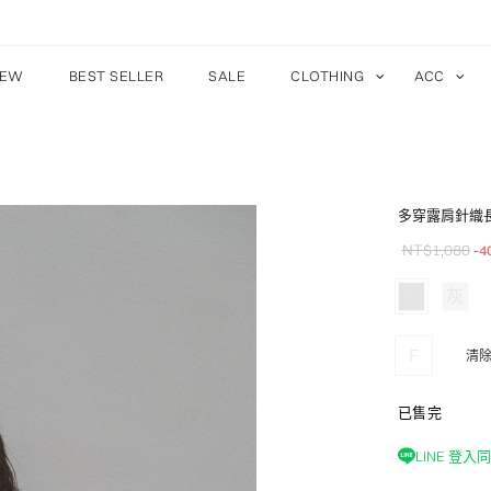
EW
BEST SELLER
SALE
CLOTHING
ACC
多穿露肩針織
NT$
1,080
-4
黑
灰
F
清
已售完
LINE 登