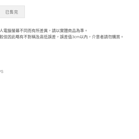
肩針織長袖上衣 數量
已售完
個人電腦螢幕不同而有所差異，請以實體商品為準。
性較佳因此略有不對稱及高低誤差，誤差值3cm以內，介意者請勿購買。
PS