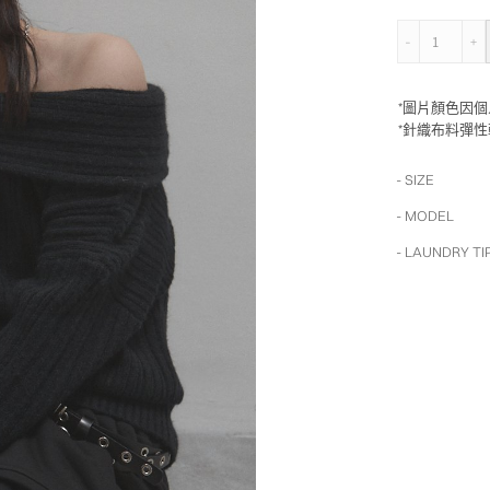
多穿露
*圖片顏色因
*針織布料彈
- SIZE
- MODEL
- LAUNDRY TI