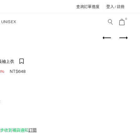
查詢訂單進度
登入 / 註冊
0
UNISEX
長袖上衣
NT$
648
0%
除
入同步收到補貨通知
訂閱