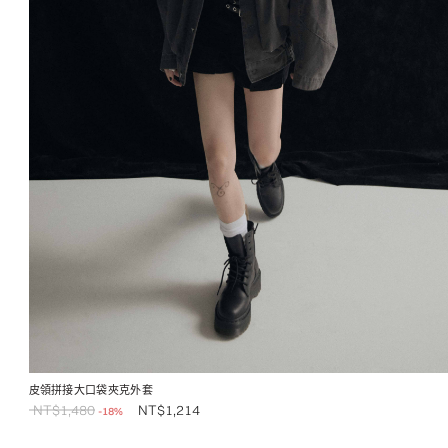
皮領拼接大口袋夾克外套
NT$
1,480
NT$
1,214
-18%