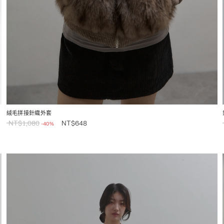
絨毛拼接針織外套
NT$
1,080
NT$
648
-40%