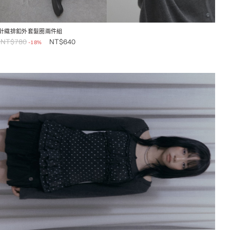
針織排釦外套髮圈兩件組
NT$
780
NT$
640
-18%