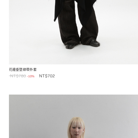
花邊垂墜綁帶外套
NT$
780
NT$
702
-10%