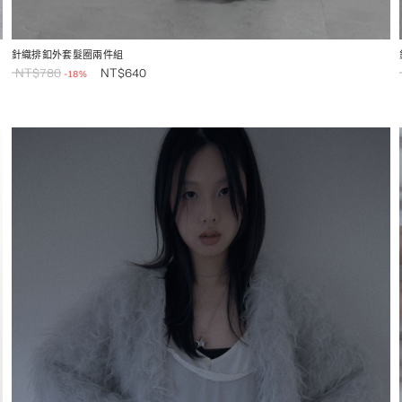
針織排釦外套髮圈兩件組
NT$
780
NT$
640
-18%