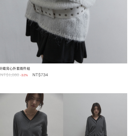
針織背心外套兩件組
NT$
1,080
NT$
734
-32%