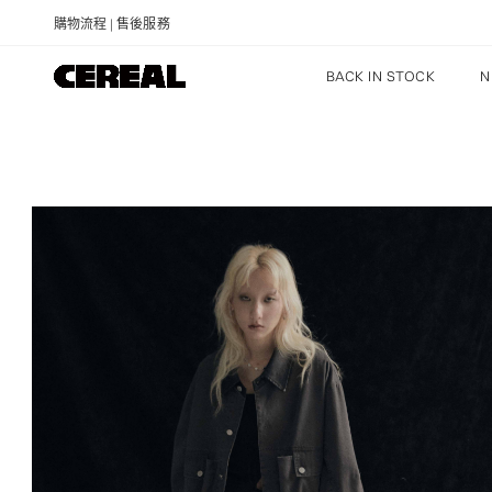
購物流程
|
售後服務
BACK IN STOCK
N
NEW ARRIVALS
RECOMMENDED
PRICE: LOW TO HIGH
PRICE: HIGH TO LOW
DISCOUNT: HIGH TO LOW