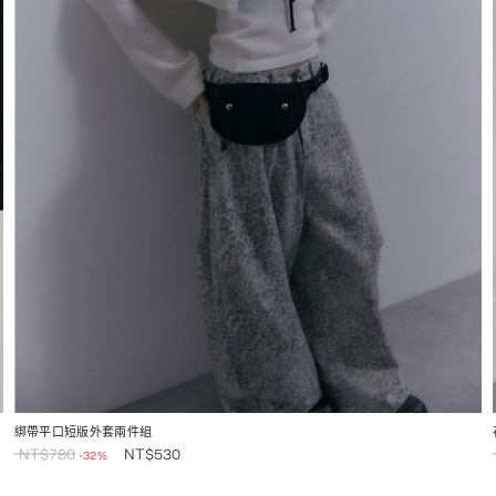
綁帶平口短版外套兩件組
NT$
780
NT$
530
-32%