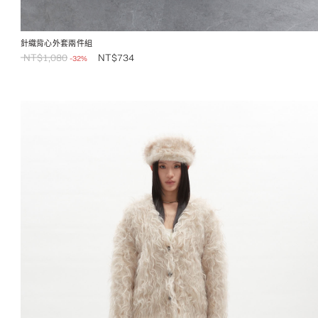
針織背心外套兩件組
NT$
1,080
NT$
734
-32%