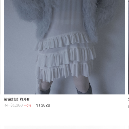
絨毛排釦針織外套
NT$
1,380
NT$
828
-40%