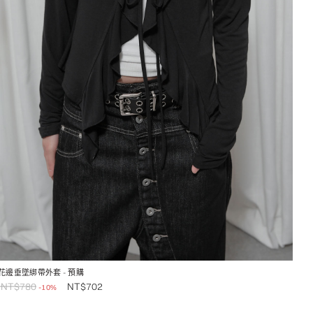
花邊垂墜綁帶外套
- 預購
NT$
780
NT$
702
-10%