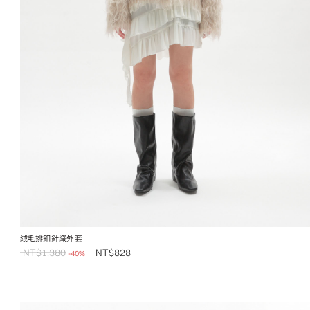
絨毛排釦針織外套
NT$
1,380
NT$
828
-40%