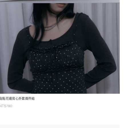
點點花邊背心外套兩件組
NT$
780