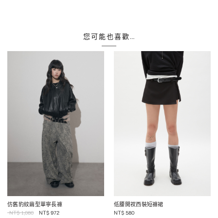
您可能也喜歡…
仿舊豹紋繭型單寧長褲
低腰開衩西裝短褲裙
NT$
1,080
NT$
972
NT$
580