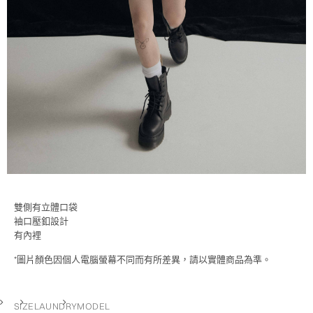
雙側有立體口袋
袖口壓釦設計
有內裡
*圖片顏色因個人電腦螢幕不同而有所差異，請以實體商品為準。
SIZE
LAUNDRY
MODEL