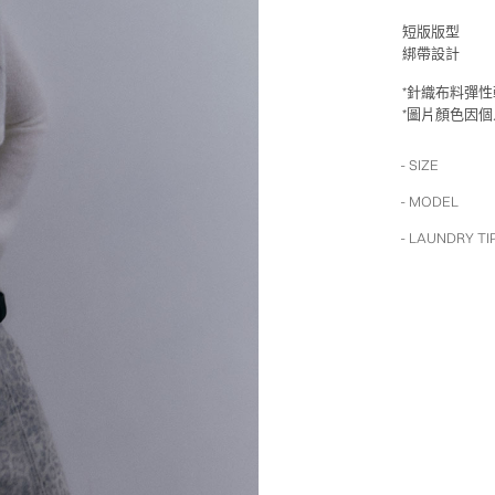
短版版型
綁帶設計
*針織布料彈
*圖片顏色因
- SIZE
- MODEL
- LAUNDRY TI