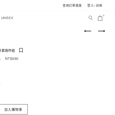
查詢訂單進度
登入 / 註冊
0
UNISEX
外套兩件組
NT$
530
%
除
口短版外套兩件組 數量
加入購物車