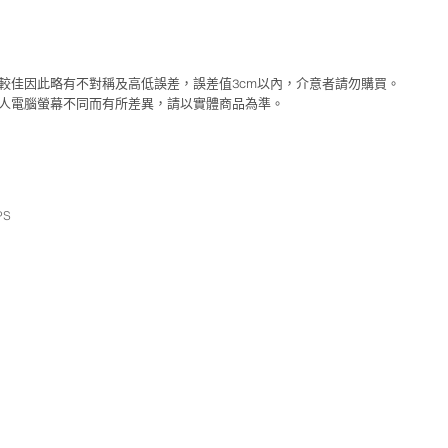
性較佳因此略有不對稱及高低誤差，誤差值3cm以內，介意者請勿購買。
個人電腦螢幕不同而有所差異，請以實體商品為準。
PS