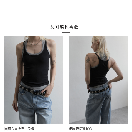
您可能也喜歡…
圓釦金屬腰帶
- 預購
細肩帶挖背背心