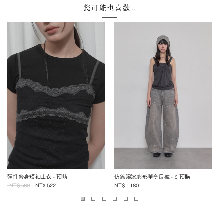
您可能也喜歡…
彈性修身短袖上衣
- 預購
仿舊潑漆廓形單寧長褲
- S 預購
NT$
580
NT$
522
NT$
1,180