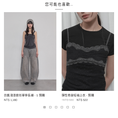
您可能也喜歡…
仿舊潑漆廓形單寧長褲
- S 預購
彈性修身短袖上衣
- 預購
NT$
1,180
NT$
580
NT$
522