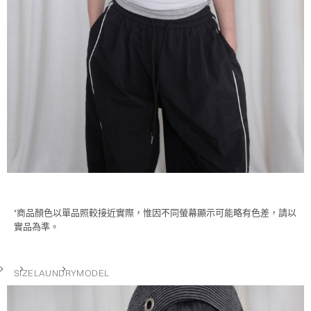
*商品顏色以單品照較接近實際，惟因不同螢幕顯示可能略有色差，請以
實品為準。
SIZE
LAUNDRY
MODEL