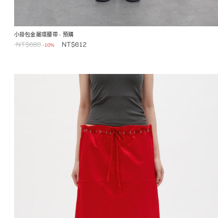
小掛包金屬環腰帶
- 預購
NT$
680
NT$
612
-10%