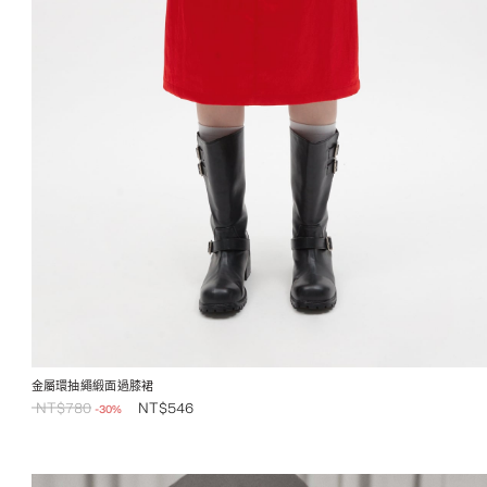
金屬環抽繩緞面過膝裙
NT$
780
NT$
546
-30%