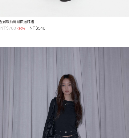
金屬環抽繩緞面過膝裙
NT$
780
NT$
546
-30%