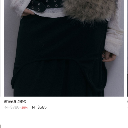
絨毛金屬環腰帶
NT$
780
NT$
585
-25%