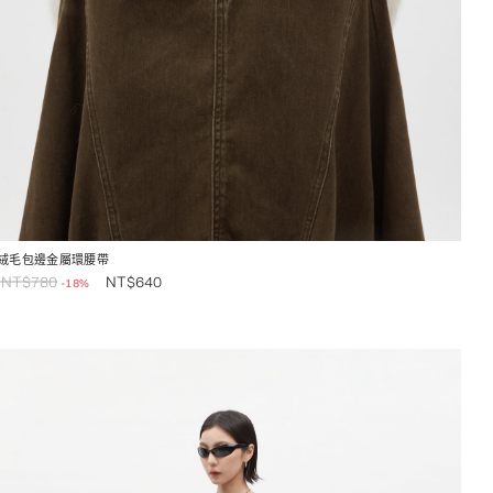
絨毛包邊金屬環腰帶
NT$
780
NT$
640
-18%