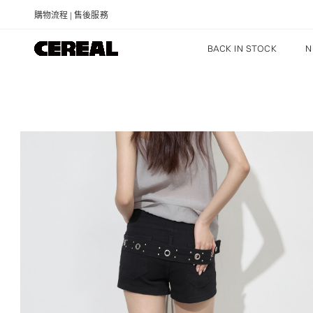
購物流程
|
售後服務
BACK IN STOCK
N
NEW ARRIVALS
RECOMMENDED
PRICE: LOW TO HIGH
PRICE: HIGH TO LOW
DISCOUNT: HIGH TO LOW