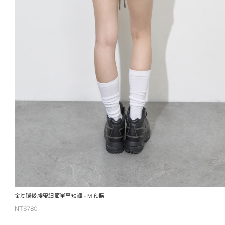
金屬環後腰帶細節單寧短褲
- M 預購
NT$
780