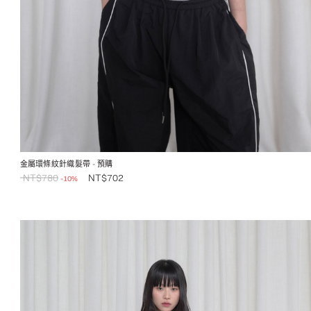
金屬環條紋針織髮帶
- 預購
NT$
780
NT$
702
-10%