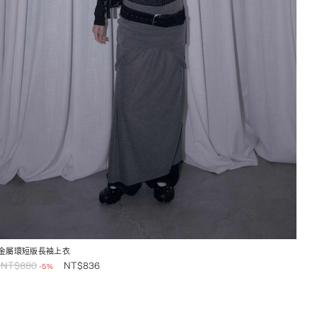
金屬環短版長袖上衣
NT$
880
NT$
836
-5%