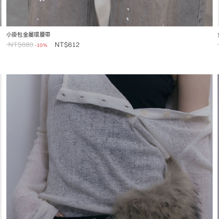
小掛包金屬環腰帶
NT$
680
NT$
612
-10%