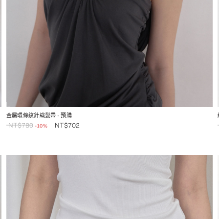
金屬環條紋針織髮帶
- 預購
NT$
780
NT$
702
-10%