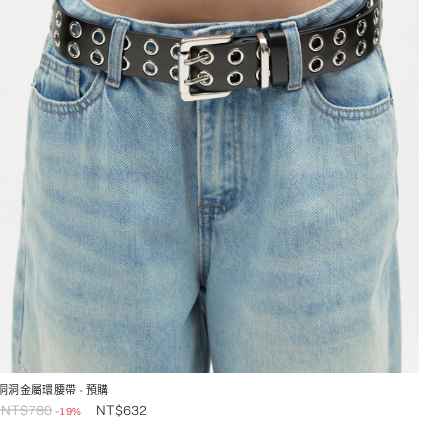
洞洞金屬環腰帶
- 預購
NT$
780
NT$
632
-19%