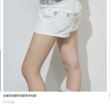
金屬環後腰帶細節單寧短褲
NT$
780