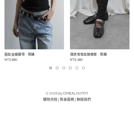
圓釦金屬腰帶
- 預購
薄透堆堆踩腳襪套
- 預購
NT$
680
NT$
380
© 2026
by CEREALOUTFIT
|
|
購物流程
售後服務
聯絡我們