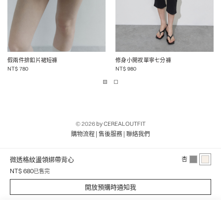
假兩件排釦片裙短褲
修身小開衩單寧七分褲
NT$
780
NT$
980
© 2026
by CEREALOUTFIT
|
|
購物流程
售後服務
聯絡我們
微透格紋盪領綁帶背心
杏
NT$ 680
已售完
開放預購時通知我