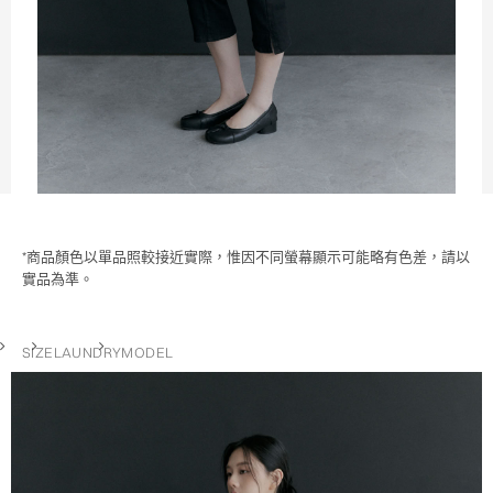
*商品顏色以單品照較接近實際，惟因不同螢幕顯示可能略有色差，請以
實品為準。
SIZE
LAUNDRY
MODEL