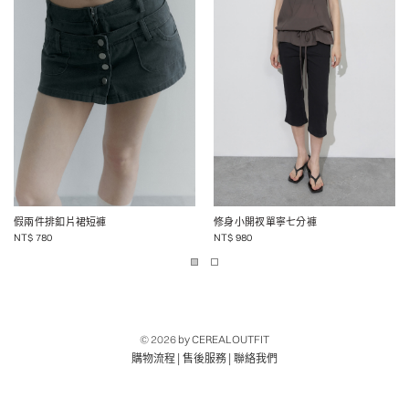
假兩件排釦片裙短褲
修身小開衩單寧七分褲
NT$
780
NT$
980
© 2026
by CEREALOUTFIT
|
|
購物流程
售後服務
聯絡我們