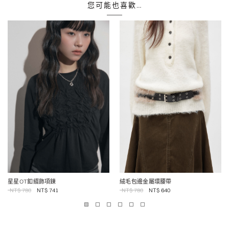
您可能也喜歡…
絨毛包邊金屬環腰帶
星星OT釦綴飾項鍊
NT$
780
NT$
640
NT$
780
NT$
741