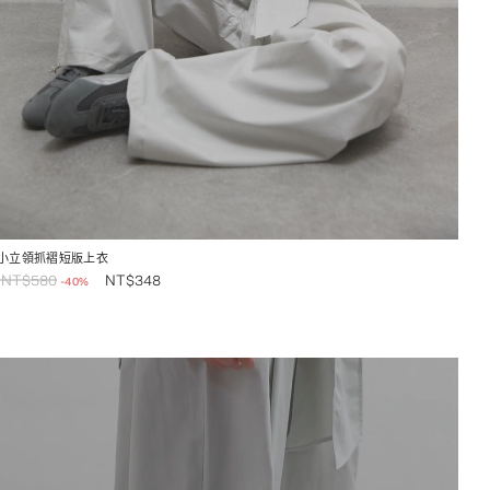
小立領抓褶短版上衣
NT$
580
NT$
348
-40%