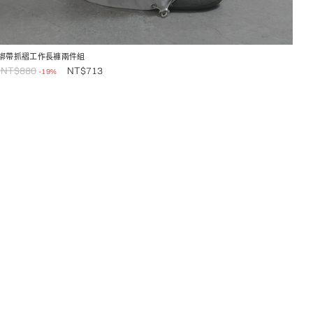
綁帶抓褶工作長褲兩件組
NT$
880
NT$
713
-19%