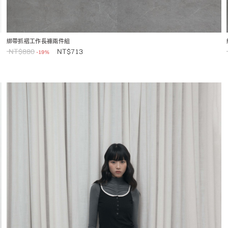
綁帶抓褶工作長褲兩件組
NT$
880
NT$
713
-19%