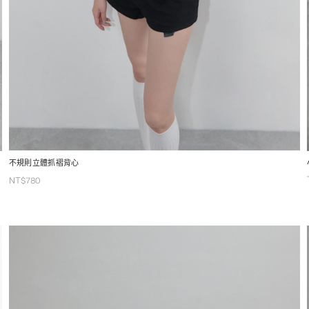
不規則立體抓褶背心
NT$
780