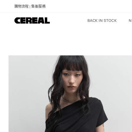
購物流程
|
售後服務
BACK IN STOCK
N
NEW ARRIVALS
RECOMMENDED
PRICE: LOW TO HIGH
PRICE: HIGH TO LOW
DISCOUNT: HIGH TO LOW