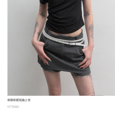
斜肩抓褶短袖上衣
NT$
680