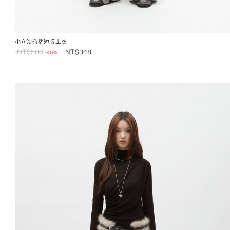
小立領抓褶短版上衣
NT$
580
NT$
348
-40%