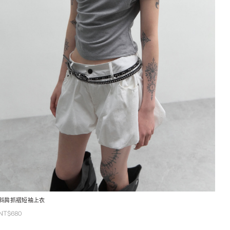
斜肩抓褶短袖上衣
NT$
680