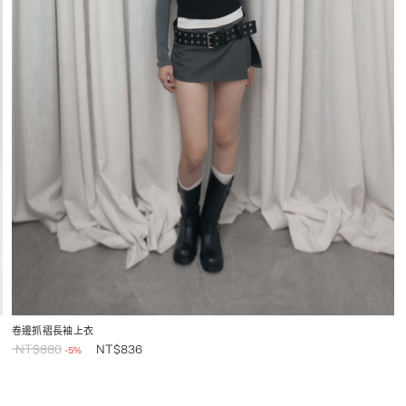
卷邊抓褶長袖上衣
NT$
880
NT$
836
-5%