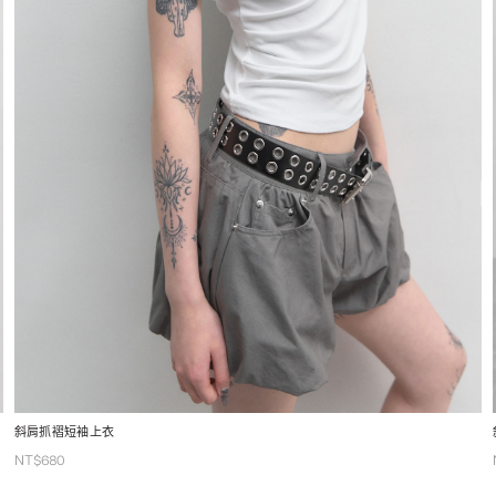
斜肩抓褶短袖上衣
NT$
680