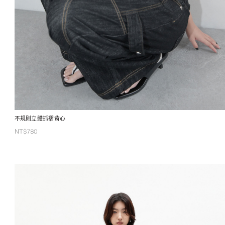
不規則立體抓褶背心
NT$
780