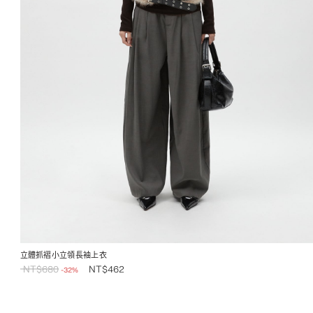
立體抓褶小立領長袖上衣
NT$
680
NT$
462
-32%