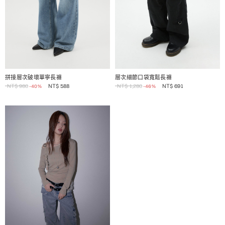
1 / 2
1 / 2
拼接層次破壞單寧長褲
層次細節口袋寬鬆長褲
NT$
980
NT$
588
NT$
1,280
NT$
691
-40%
-46%