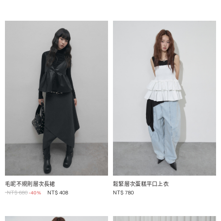
1 / 2
1 / 2
毛呢不規則層次長裙
鬆緊層次蛋糕平口上衣
NT$
680
NT$
408
NT$
780
-40%