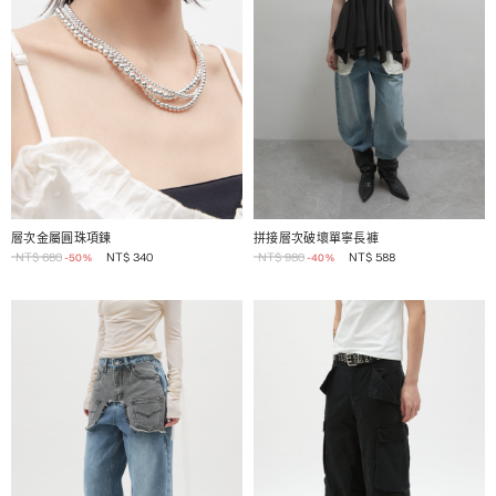
1 / 2
1 / 2
層次金屬圓珠項鍊
拼接層次破壞單寧長褲
NT$
680
NT$
340
NT$
980
NT$
588
-50%
-40%