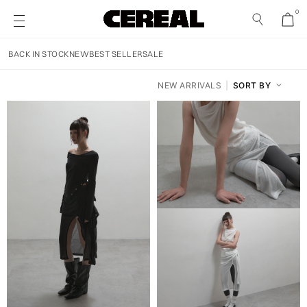
0
BACK IN STOCK
NEW
BEST SELLER
SALE
NEW ARRIVALS
|
SORT BY
NEW ARRIVALS
RECOMMENDED
PRICE: LOW TO HIGH
PRICE: HIGH TO LOW
DISCOUNT: HIGH TO LOW