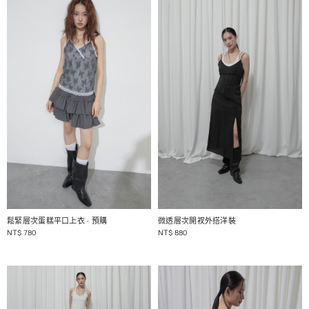
1 / 2
1 / 2
鬆緊層次蛋糕平口上衣
- 預購
微透層次開衩外搭洋裝
NT$
780
NT$
880