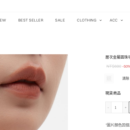
EW
BEST SELLER
SALE
CLOTHING
ACC
層次金屬圓珠
NT$
680
-50
銀
清除
現貨商品
層次金
*圖片顏色因