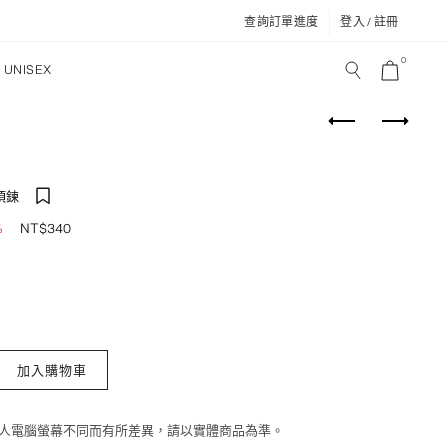
查詢訂單進度
登入 / 註冊
0
UNISEX
項鍊
NT$
340
%
屬圓珠項鍊 數量
加入購物車
個人電腦螢幕不同而有所差異，請以實體商品為準。