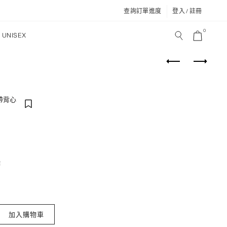
查詢訂單進度
登入 / 註冊
0
UNISEX
帶背心
除
紗細肩帶背心 數量
加入購物車