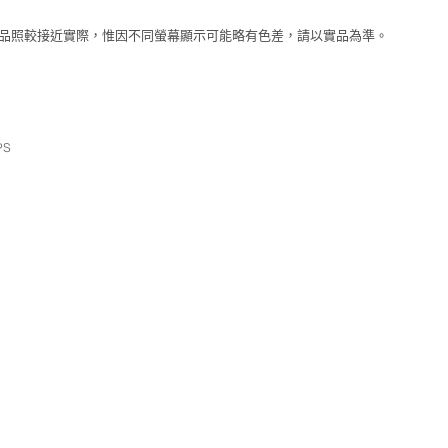
單品照較接近實際，惟因不同螢幕顯示可能略有色差，請以實品為準。
PS