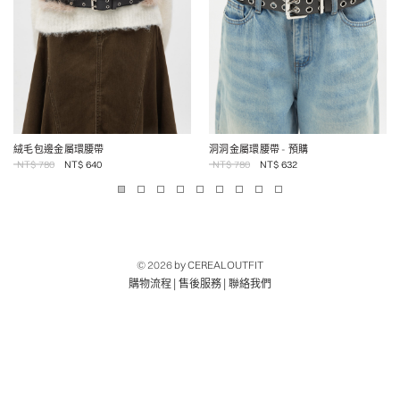
絨毛包邊金屬環腰帶
洞洞金屬環腰帶
- 預購
NT$
780
NT$
640
NT$
780
NT$
632
© 2026
by CEREALOUTFIT
|
|
購物流程
售後服務
聯絡我們