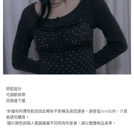
排釦設計
可調節肩帶
荷葉邊下擺
*針織布料彈性較佳因此略有不對稱及高低誤差，誤差值3cm以內，介意
者請勿購買。
*圖片顏色因個人電腦螢幕不同而有所差異，請以實體商品為準。