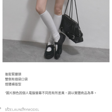
後鬆緊腰頭
雙側有插袋口袋
燈籠褲版型
*圖片顏色因個人電腦螢幕不同而有所差異，請以實體商品為準。
SIZE
LAUNDRY
MODEL