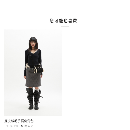
您可能也喜歡…
麂皮絨毛手提側背包
NT$
680
NT$
408