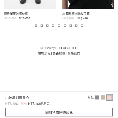
修身單寧過膝短褲
OT釦垂墜圓珠長項鍊
NT$
980
NT$
662
NT$
680
NT$
476
© 2026
by CEREALOUTFIT
|
|
購物流程
售後服務
聯絡我們
小破壞削肩背心
粉紅
NT$ 580
-30%
NT$ 406
已售完
開放預購時通知我